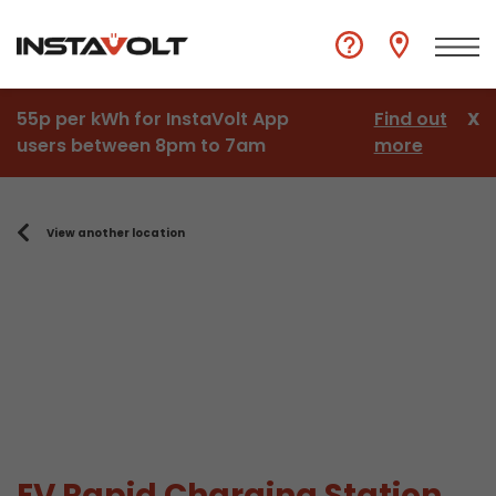
55p per kWh for InstaVolt App
Find out
X
users between 8pm to 7am
more
View another location
EV Rapid Charging Station,