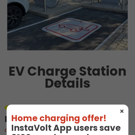
EV Charge Station
Details
Unavailable
Home charging offer!
Mou 00002 01
InstaVolt App users save
Connector:
CCS2 Combo